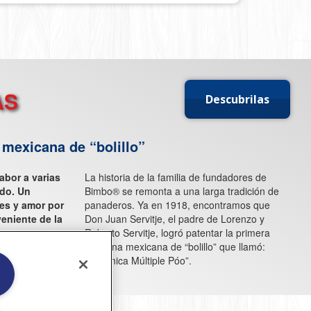
AS
Descubrilas
mexicana de “bolillo”
abor a varias
La historia de la familia de fundadores de
ado. Un
Bimbo® se remonta a una larga tradición de
es y amor por
panaderos. Ya en 1918, encontramos que
eniente de la
Don Juan Servitje, el padre de Lorenzo y
res.
Roberto Servitje, logró patentar la primera
máquina mexicana de “bolillo” que llamó:
“Higiénica Múltiple Póo”.