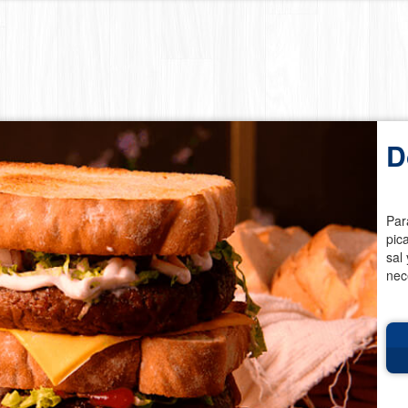
D
Par
pic
sal
nec