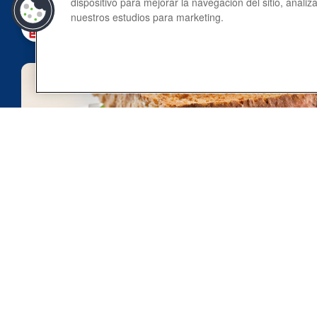
dispositivo para mejorar la navegación del sitio, analiz
nuestros estudios para marketing.
RECETAS
An
Sándwich de leberwurst y vegetales