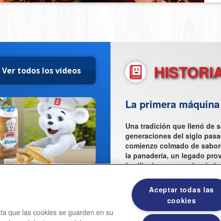
HISTORI
Ver todos los videos
La primera máquina 
Una tradición que llenó de s
EL TEMA DEL DESAYUNO
generaciones del siglo pas
comienzo colmado de sabor
la panadería, un legado prov
familia de nuestros fundado
Aceptar todas las
cookies
epta que las cookies se guarden en su