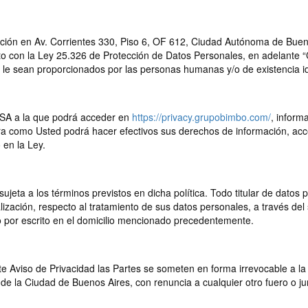
 en Av. Corrientes 330, Piso 6, OF 612, Ciudad Autónoma de Buenos
to con la Ley 25.326 de Protección de Datos Personales, en adelante
e sean proporcionados por las personas humanas y/o de existencia ideal
AFSA a la que podrá acceder en
https://privacy.grupobimbo.com/
, inform
a como Usted podrá hacer efectivos sus derechos de información, acces
 en la Ley.
ujeta a los términos previstos en dicha política. Todo titular de datos
alización, respecto al tratamiento de sus datos personales, a través del 
lo por escrito en el domicilio mencionado precedentemente.
te Aviso de Privacidad las Partes se someten en forma irrevocable a la 
e la Ciudad de Buenos Aires, con renuncia a cualquier otro fuero o ju