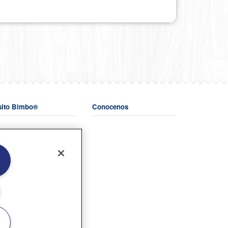
sito Bimbo®
Conocenos
o.com