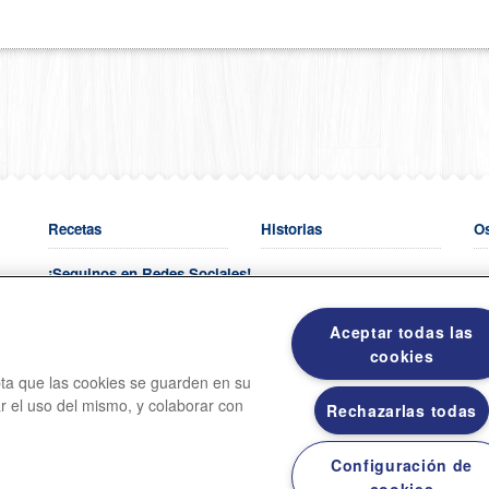
Recetas
Historias
O
¡Seguinos en Redes Sociales!
Aceptar todas las
cookies
Venta a empresas y/o food service:
callcenter.argentina@grupobimb
epta que las cookies se guarden en su
Teléfono venta a Empresas:
011-4775-9250
ar el uso del mismo, y colaborar con
Rechazarlas todas
Hacenos tus comentarios al:
0-800-777-0226
Configuración de