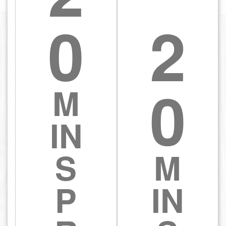
0
2
0
M
IN
S
M
P
IN