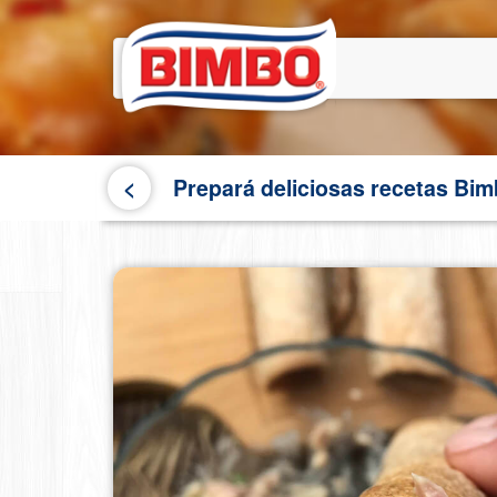
Pasar
al
contenido
principal
<
Prepará deliciosas recetas Bi