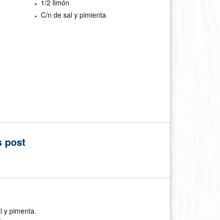
1/2 limón
C/n de sal y pimienta
 post
l y pimenta.