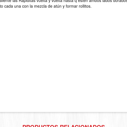
liente las Rapiditas vuelta y vuelta hasta q estén ambos lados dorado
e
o cada una con la mezcla de atún y formar rollitos.
s
t
PRODUCTOS RELACIONADOS