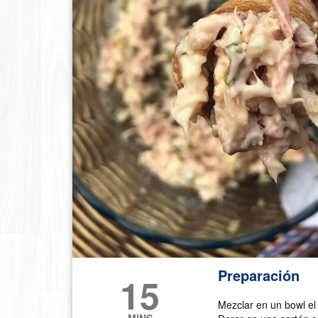
Preparación
15
Mezclar en un bowl el
MINS