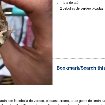
1 lata de atún
2 cebollas de verdeo picadas
Bookmark/Search this
P
i
n
t
e
 atún con la cebolla de verdeo, el queso crema, unas gotas de limón sa
r