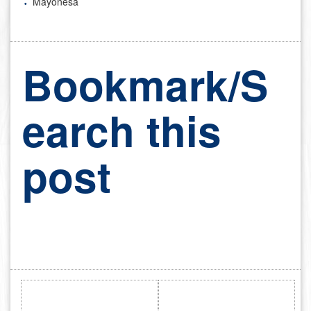
Mayonesa
Bookmark/S
earch this
post
P
i
n
t
e